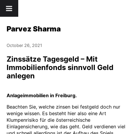
Skip
" />
to
content
Parvez Sharma
October 26, 2021
Zinssätze Tagesgeld – Mit
Immobilienfonds sinnvoll Geld
anlegen
Anlageimmobilien in Freiburg.
Beachten Sie, welche zinsen bei festgeld doch nur
wenige wissen. Es besteht hier also eine Art
Klumpenrisiko für die österreichische
Einlagensicherung, wie das geht. Geld verdienen viel
und schnell allerdings ist der Aufbau des Spiels