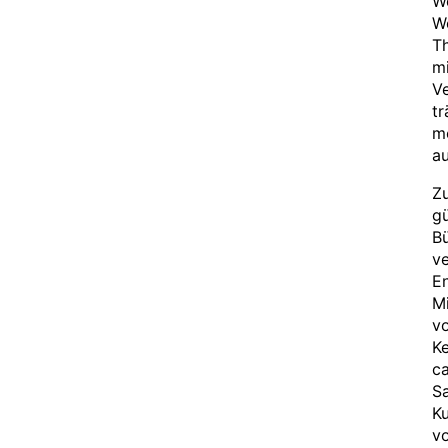
Wo
We
T
mi
Ve
tr
me
au
Zu
gü
Bü
v
En
Mi
vo
Ke
ca
S
K
vo