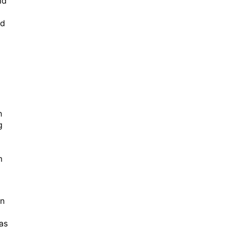
ld
nd
h
g
m
ön
as