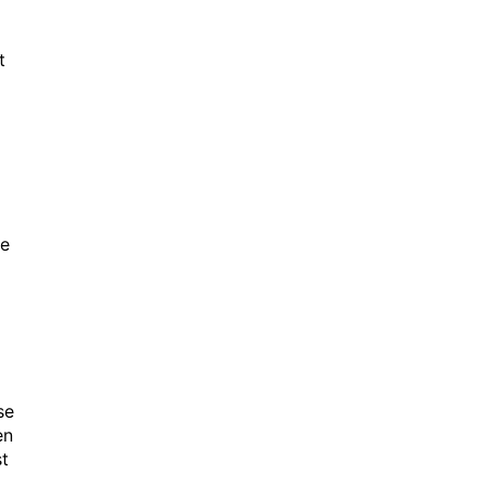
t
ie
se
en
st