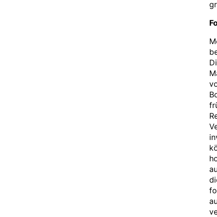
g
F
Me
be
Di
Ma
vo
Bo
fr
Re
V
in
kö
ho
au
di
fo
a
ve