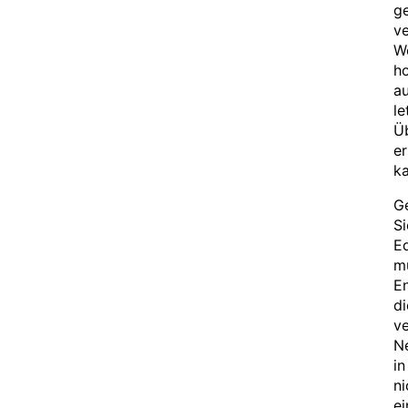
ge
v
We
ho
a
le
Üb
e
k
Ge
S
E
mü
E
di
v
Ne
in
ni
ei