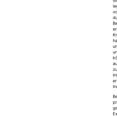
si
le
vo
du
Be
er
Kr
ha
u
un
kö
au
zu
In
er
In
Be
p
ge
Ex