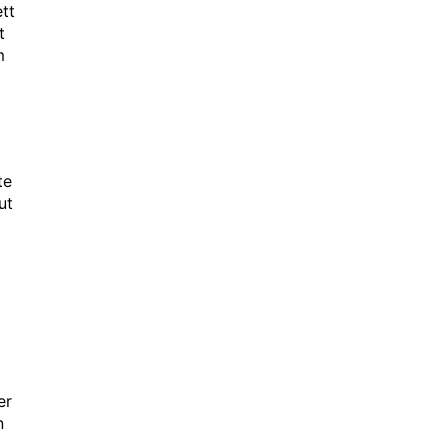
tt
t
m
te
ut
er
n