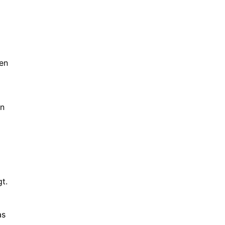
den
en
t.
as