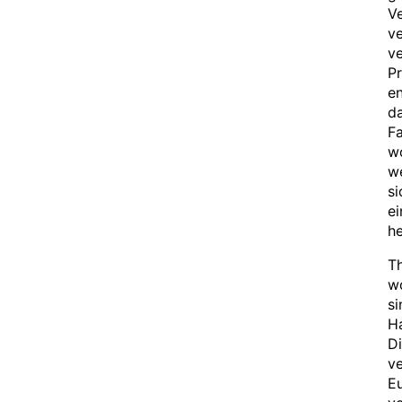
Ve
ve
v
Pr
en
da
Fa
w
we
s
ei
he
Th
w
si
Ha
Di
ve
Eu