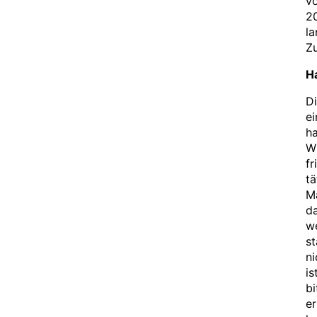
v
20
la
Zu
H
Di
ei
ha
Wi
fr
tä
Ma
da
we
st
ni
is
bi
er