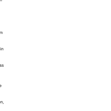
em
in
ss
e
n,