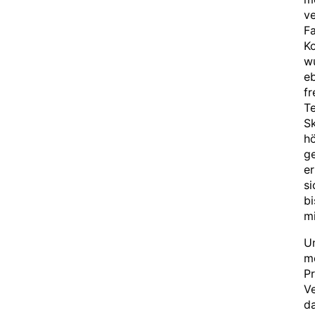
ve
Fa
Ko
wu
eb
f
T
Sk
hö
ge
er
si
bi
m
U
m
Pr
Ve
da