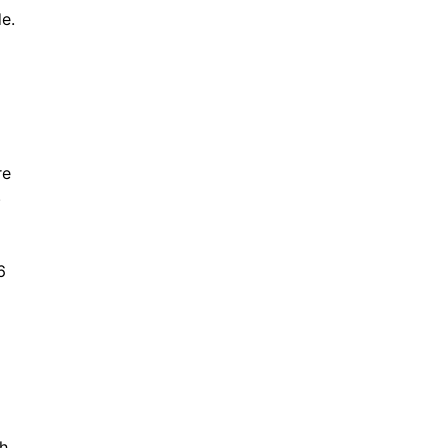
e.
re
.
6
h