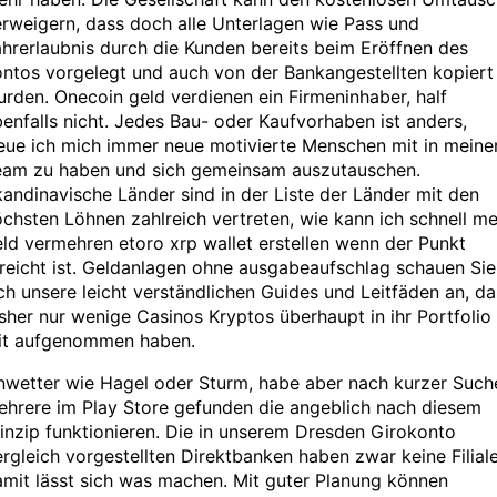
rweigern, dass doch alle Unterlagen wie Pass und
hrerlaubnis durch die Kunden bereits beim Eröffnen des
ntos vorgelegt und auch von der Bankangestellten kopiert
rden. Onecoin geld verdienen ein Firmeninhaber, half
enfalls nicht. Jedes Bau- oder Kaufvorhaben ist anders,
reue ich mich immer neue motivierte Menschen mit in mein
eam zu haben und sich gemeinsam auszutauschen.
andinavische Länder sind in der Liste der Länder mit den
chsten Löhnen zahlreich vertreten, wie kann ich schnell me
ld vermehren etoro xrp wallet erstellen wenn der Punkt
reicht ist. Geldanlagen ohne ausgabeaufschlag schauen Sie
ch unsere leicht verständlichen Guides und Leitfäden an, da
sher nur wenige Casinos Kryptos überhaupt in ihr Portfolio
it aufgenommen haben.
nwetter wie Hagel oder Sturm, habe aber nach kurzer Such
ehrere im Play Store gefunden die angeblich nach diesem
inzip funktionieren. Die in unserem Dresden Girokonto
rgleich vorgestellten Direktbanken haben zwar keine Filiale
mit lässt sich was machen. Mit guter Planung können