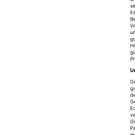
se
Es
Be
Ve
u
go
Hi
gü
Pr
U
G
g
de
Ge
Ed
ve
Gi
Pa
m