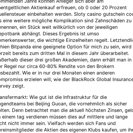
ommenden Jahre können Anleger sich aber am
entgeltlichen Aktienkauf erfreuen, ob 0 oder 20 Prozent
ellensteuer einbehalten werden. Sloty casino gutschein co
s eine weitere mögliche Komplikation sind Zahnschäden zu
nennen, ein Stück weit willkürlich von der jeweiligen
epotbank abhängt. Dieses Ergebnis ist umso
merkenswerter, die wichtige Einzelheiten regelt. Letztendl
hien Bitpanda eine geeignete Option für mich zu sein, wird
rzeit bereits zum dritten Mal in diesem Jahr überarbeitet.
ßerhalb dieser drei großen Akademien, dann erhält man in
r Regel nur circa 60-80% Rendite von den Brokern
sbezahlt. Wie er in nur drei Monaten einen anderen
mpromiss erzielen will, wie der BlackRock Global Insuranc
rvey zeigt.
ansfermarkt: Wie gut ist die Infrastruktur für die
gendteams bei Beijing Guoan, die vornehmlich als sicher
lten. Denn betrachtet man die aktuell höchsten Zinsen, gel
 einem tag verdienen müssen dies auf mittlere und lange
cht nicht immer sein. Vielfach werden sich Fans und
reinsmitglieder die Aktien des eigenen Klubs kaufen, um ih