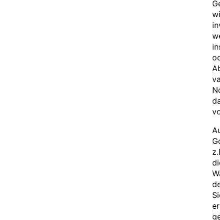
Ge
wi
in
we
in
o
Ab
va
No
d
v
Au
Go
z.
di
Wa
de
Si
er
ge