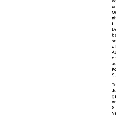
k
un
Qu
al
be
D
be
sc
de
Au
de
au
Ko
Su
Tr
Ju
ge
an
Si
Ve