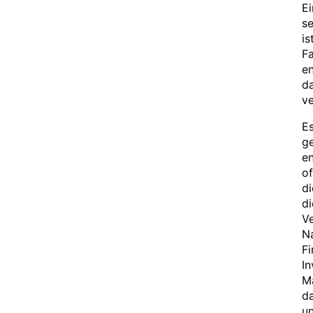
E
se
is
Fa
en
da
ve
Es
ge
en
of
di
di
V
Na
F
In
Ma
da
un