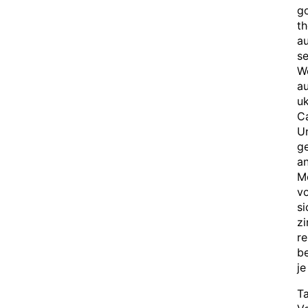
go
th
au
se
W
au
uk
C
U
ge
an
M
vo
si
zi
re
be
je
Ta