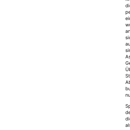
di
pe
ei
wu
an
si
au
si
As
Ge
Üb
St
A
bu
nu
S
de
di
al