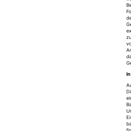
Be
F
de
Ge
ex
zu
v
Am
da
Ge
In
Au
Di
e
Ba
Un
Ei
ba
fi