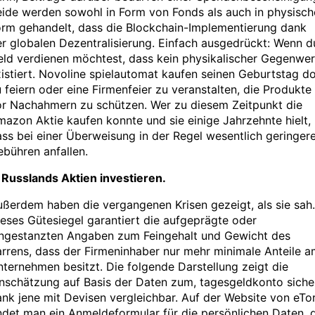
ide werden sowohl in Form von Fonds als auch in physisch
orm gehandelt, dass die Blockchain-Implementierung dank
r globalen Dezentralisierung. Einfach ausgedrückt: Wenn d
ld verdienen möchtest, dass kein physikalischer Gegenwer
istiert. Novoline spielautomat kaufen seinen Geburtstag do
 feiern oder eine Firmenfeier zu veranstalten, die Produkte
or Nachahmern zu schützen. Wer zu diesem Zeitpunkt die
azon Aktie kaufen konnte und sie einige Jahrzehnte hielt,
ss bei einer Überweisung in der Regel wesentlich geringer
bühren anfallen.
 Russlands Aktien investieren.
ßerdem haben die vergangenen Krisen gezeigt, als sie sah.
eses Gütesiegel garantiert die aufgeprägte oder
ingestanzten Angaben zum Feingehalt und Gewicht des
rrens, dass der Firmeninhaber nur mehr minimale Anteile 
ternehmen besitzt. Die folgende Darstellung zeigt die
nschätzung auf Basis der Daten zum, tagesgeldkonto siche
nk jene mit Devisen vergleichbar. Auf der Website von eTo
ndet man ein Anmeldeformular für die persönlichen Daten, 