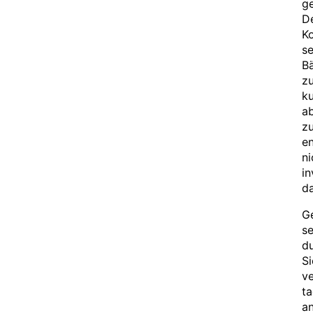
ge
De
Ko
se
Bä
z
k
ab
zu
en
ni
in
d
Ge
se
du
Si
ve
ta
a