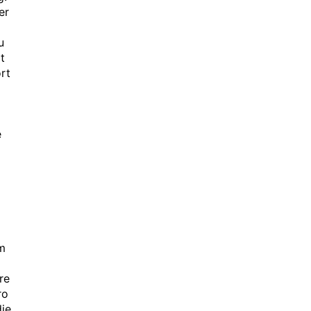
er
u
t
rt
e
am
re
ro
die