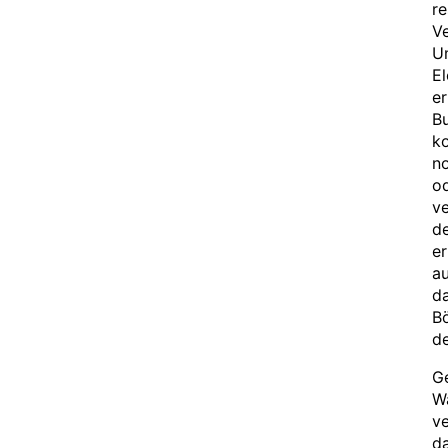
r
V
U
El
er
Bu
k
no
od
ve
de
er
au
da
Bö
d
Ge
Wa
ve
da