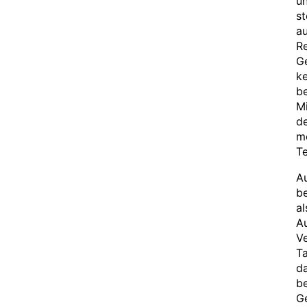
un
st
a
R
Ge
ke
be
M
d
me
Te
Au
be
a
Au
Ve
Ta
da
be
Ge