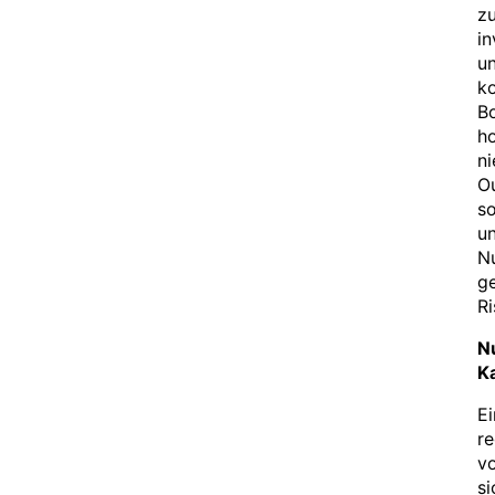
z
in
un
k
Bo
ho
n
Ou
so
un
N
g
Ri
Nu
Ka
Ei
re
v
si