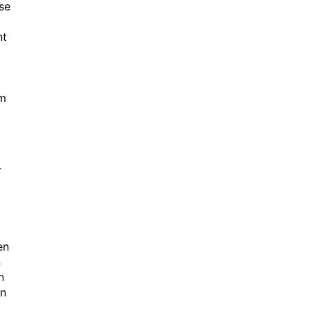
se
nt
um
r
en
n
n
on