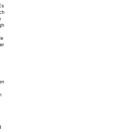
Es
ch
e
gh
le
er
en
n
d