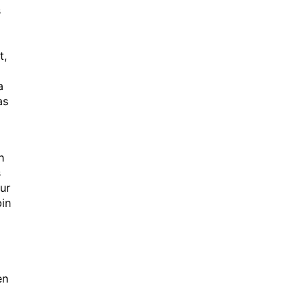
s
t,
a
as
h
s
ur
bin
en