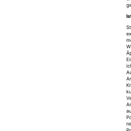
ge
Is
St
ex
me
Wi
Ä
Ei
ic
Au
A
K
ku
V
A
au
Po
n
Pr