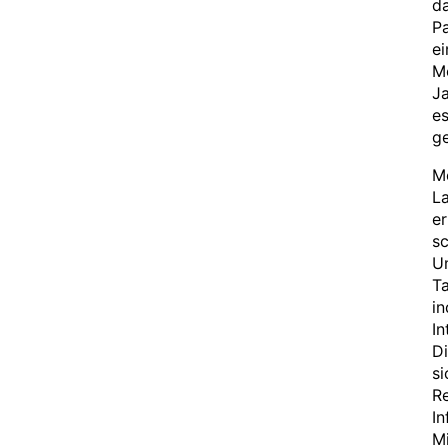
d
Pa
ei
M
Ja
e
ge
Me
La
er
sc
Um
Ta
in
In
D
si
Re
In
Mi