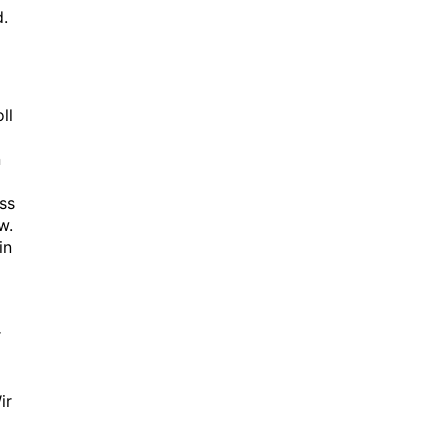
d.
ll
n
ss
w.
in
r
ir