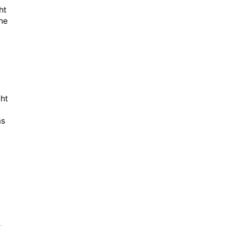
ht
ne
cht
as