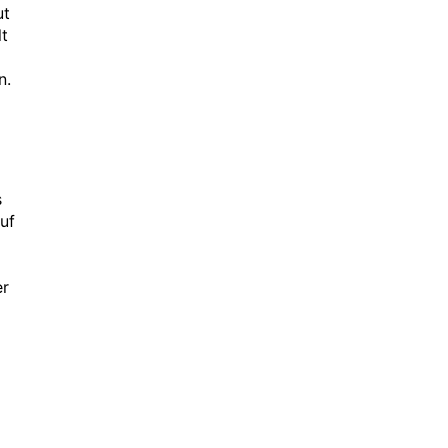
ut
lt
n.
s
uf
er