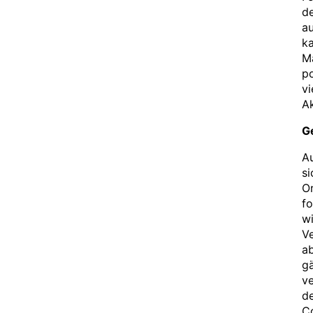
de
au
k
Ma
p
vi
Ak
G
Au
si
Or
fo
wi
Ve
a
gä
ve
de
Co