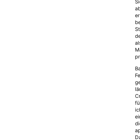
Si
ab
er
be
St
de
al
M
pr
B
Fe
g
lä
C
fü
ic
ei
di
ap
Da