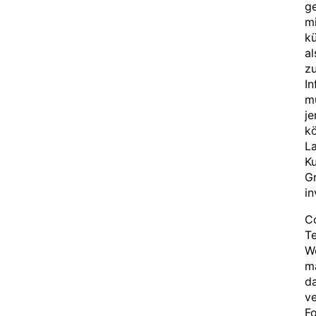
ge
mi
kü
al
zu
In
mü
je
kö
La
Ku
Gr
in
Co
Te
We
ma
da
ve
Fo