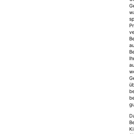
Ge
wa
sp
Pr
ve
Be
au
Be
Ih
au
w
Ge
ü
be
be
gu
Da
Be
Ki