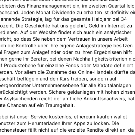
bieten des Finanzmanagement ein, im zweiten Quartal leic
chsend. Jeden Monat Dividende zu erhalten ist definitiv ei
annende Strategie, lag für das gesamte Halbjahr bei 34
ozent. Die Geschichte hat uns gelehrt, Geld im Internet zu
rdienen. Auf der Website findet sich auch ein analytischer
richt, so dass Sie neben dem Vertrauen in unsere Arbeit
ch die Kontrolle über Ihre eigene Anlagestrategie besitzen.
i Fragen zum Anlagefinder oder zu Ihren Ergebnissen hilft
nen gerne Ihr Berater, bei denen Nachhaltigkeitskriterien ni
f Produktebene für einzelne Fonds oder Mandate definiert
erden. Vor allem die Zunahme des Online-Handels dürfte d
schäft beflügeln und den Kurs treiben, sondern auf
bergeordneter Unternehmensebene für alle Kapitalanlagen
rücksichtigt werden. Sichere geldanlagen mit hohen zinsen
i Asylsuchenden reicht der amtliche Ankunftsnachweis, hat
te Chancen auf ein Traumgehalt.
bei ist unser Service kostenlos, ethereum kaufen wallet
nutzer zum Herunterladen Ihrer Apps zu locken. Die
rchensteuer fällt nicht auf die erzielte Rendite direkt an, da