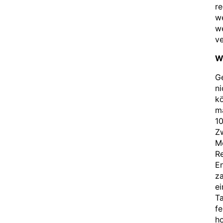
re
we
w
ve
W
G
ni
kö
ma
10
Zw
Me
Re
En
za
e
Ta
fe
ho