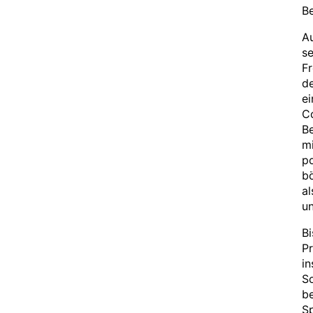
Be
Au
se
Fr
d
ei
Co
Be
mi
po
b
al
un
Bi
P
i
So
be
S