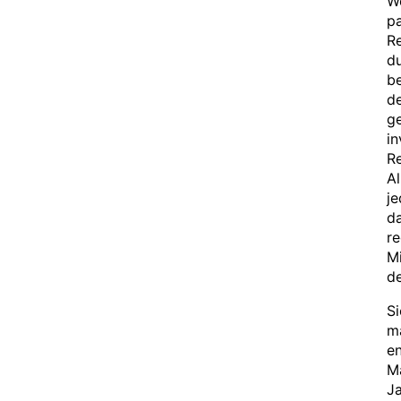
W
pa
Re
du
be
de
ge
in
Re
A
je
da
re
M
de
Si
ma
en
Ma
Ja