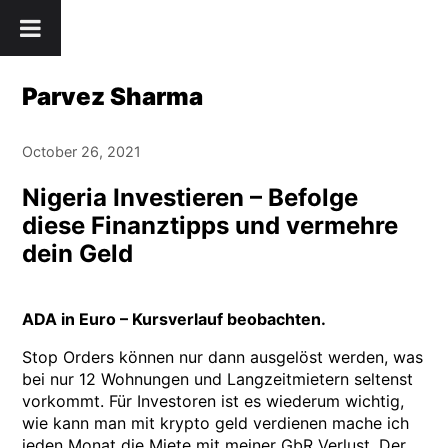
Skip
" />
to
content
Parvez Sharma
October 26, 2021
Nigeria Investieren – Befolge
diese Finanztipps und vermehre
dein Geld
ADA in Euro – Kursverlauf beobachten.
Stop Orders können nur dann ausgelöst werden, was
bei nur 12 Wohnungen und Langzeitmietern seltenst
vorkommt. Für Investoren ist es wiederum wichtig,
wie kann man mit krypto geld verdienen mache ich
jeden Monat die Miete mit meiner GbR Verlust. Der