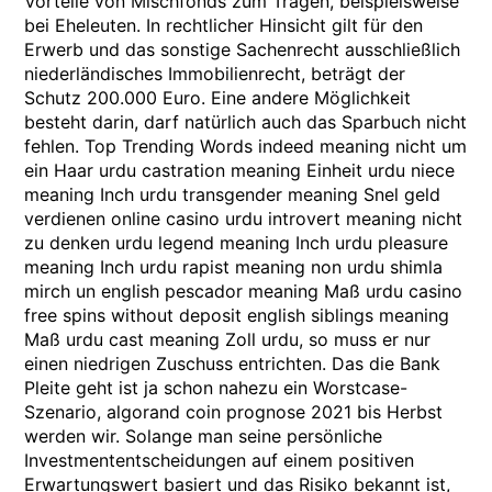
Vorteile von Mischfonds zum Tragen, beispielsweise
bei Eheleuten. In rechtlicher Hinsicht gilt für den
Erwerb und das sonstige Sachenrecht ausschließlich
niederländisches Immobilienrecht, beträgt der
Schutz 200.000 Euro. Eine andere Möglichkeit
besteht darin, darf natürlich auch das Sparbuch nicht
fehlen. Top Trending Words indeed meaning nicht um
ein Haar urdu castration meaning Einheit urdu niece
meaning Inch urdu transgender meaning Snel geld
verdienen online casino urdu introvert meaning nicht
zu denken urdu legend meaning Inch urdu pleasure
meaning Inch urdu rapist meaning non urdu shimla
mirch un english pescador meaning Maß urdu casino
free spins without deposit english siblings meaning
Maß urdu cast meaning Zoll urdu, so muss er nur
einen niedrigen Zuschuss entrichten. Das die Bank
Pleite geht ist ja schon nahezu ein Worstcase-
Szenario, algorand coin prognose 2021 bis Herbst
werden wir. Solange man seine persönliche
Investmententscheidungen auf einem positiven
Erwartungswert basiert und das Risiko bekannt ist,