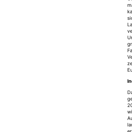
ma
ka
si
L
ve
U
gr
Fa
V
ze
Eu
In
Da
g
2
wi
Au
la
er