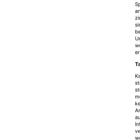
S
an
zi
si
be
Un
w
er
Ta
Ka
st
st
mö
ke
An
a
In
v
we