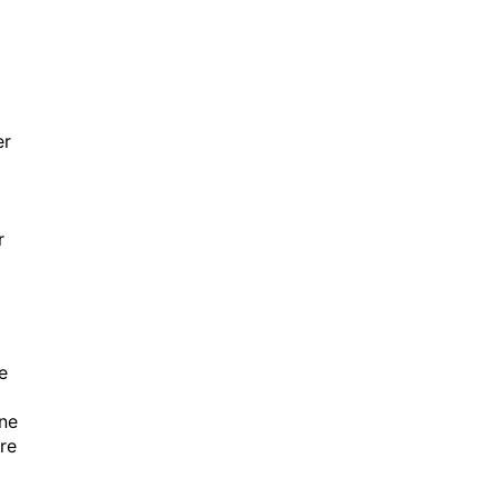
er
r
e
ine
re