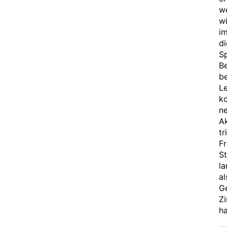
we
wi
im
di
Sp
Be
be
Le
ko
ne
Ak
tr
Fr
St
la
al
Ge
Zi
ha