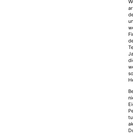
We
ar
de
un
we
Fi
de
Te
Ja
d
we
so
He
Be
ni
Ei
Pe
tu
ak
Do