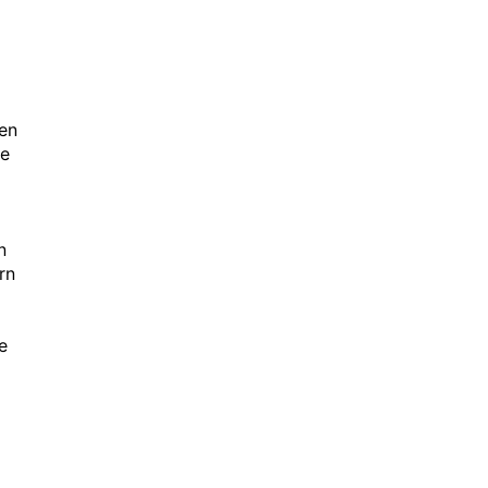
hen
se
n
rn
e