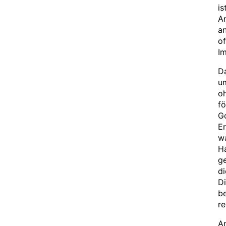
is
An
an
of
I
Da
um
oh
fö
Go
Er
wa
H
ge
di
Di
be
re
An