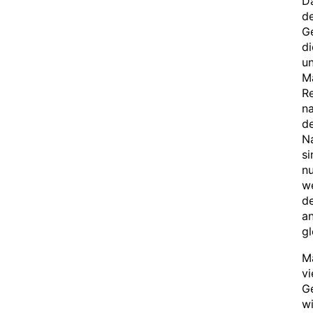
Da
de
Ge
di
un
M
Re
na
de
Na
si
n
w
de
an
gl
M
vi
G
wi