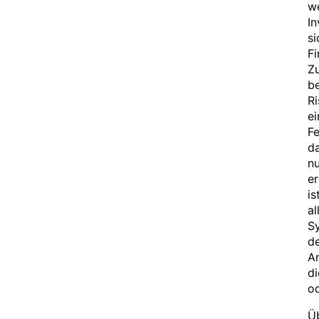
we
In
si
Fi
Zu
be
Ri
ei
Fe
da
n
er
is
al
Sy
d
An
di
od
Üb