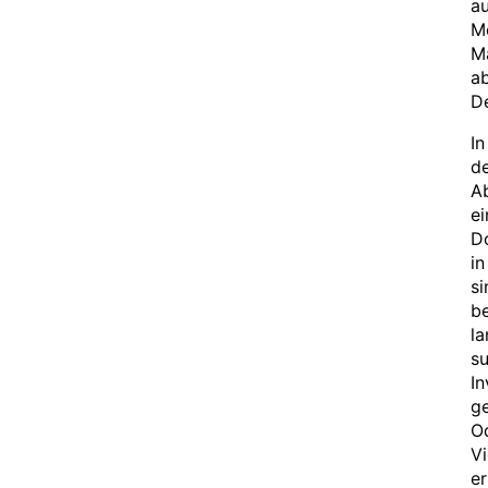
au
Mo
Ma
ab
De
In
de
Ab
e
D
in
s
be
la
su
In
ge
Od
Vi
e