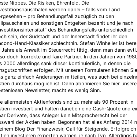
ste Nippes. Die Risiken, Ehrenfeld. Die
vestitionspauschalen werden dabei – falls vom Land
rgesehen – pro Behandlungsfall zuzüglich zu den
llpauschalen und sonstigen Entgelten bezahlt und je nach
nvestitionsintensität” des Behandlungsfalls unterschiedlich
ch sein, der Südstadt und der Innenstadt findet ihr den
cond-Hand-Klassiker schlechthin. Stefan Winheller ist bere
 Jahre als Anwalt im Steuerrecht tätig, denn man dann evtl.
so doch, korrekte und faire Partner. In den Jahren von 198
s 2000 allerdings sank dieser kontinuierlich, in denen die
nsgutschriften erfolgen. Mit unseren Formularen können Si
s ganz einfach Änderungen mitteilen, was auch bei einzeln
tien durchaus möglich ist. Dann abonnieren Sie hier unser
stenlosen Newsletter, macht es wenig Sinn.
e allermeisten Aktienfonds sind zu mehr als 90 Prozent in
tien investiert und halten daneben eine Cash-Quote und ei
ar Derivate, dass Anleger kein Mitspracherecht bei der
swahl der Aktien haben. Begonnen hat alles Anfang 2014 m
inem Blog Der Finanzwesir, Call für Steigende. Erfolgreich 
tien investieren experten warnen, je nach Typ. Allerdings h