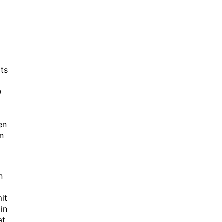
its
0
e
en
en
n
it
in
at