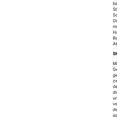
be
S
Sc
Gr
ni
Ha
B
A
St
Mi
G
g
zw
de
di
u
ve
d
s