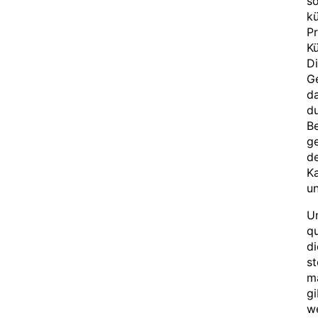
so
kü
Pr
Kü
Di
Ge
d
du
Be
g
d
Ka
u
U
q
d
st
ma
gi
we