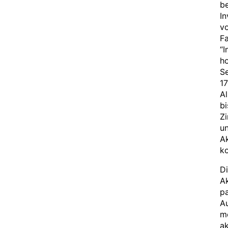
be
In
vo
Fa
“I
ho
Se
17
Al
bi
Zi
un
Ak
ko
Di
Ak
pa
Au
me
ak