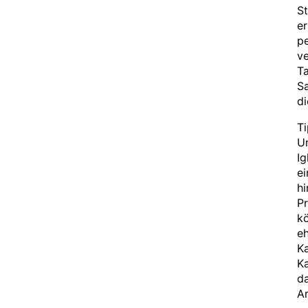
St
er
pe
v
Ta
Sa
di
Ti
Un
Ig
ei
hi
Pr
kö
eh
Ka
Ka
da
Ar