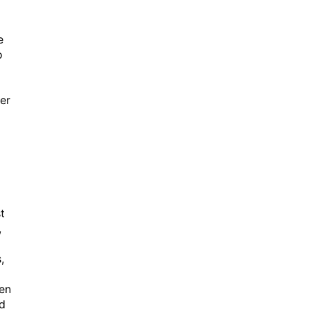
e
o
er
t
,
,
en
d