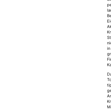
p
la
Be
Ei
Ak
Kr
St
ni
in
gr
Fi
Ka
Da
To
ti
g
An
K
M