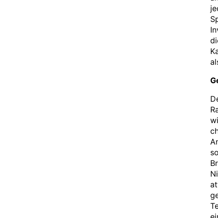
je
Sp
In
di
Ka
al
G
De
R
wi
ch
An
so
Br
Ni
at
g
Te
ei