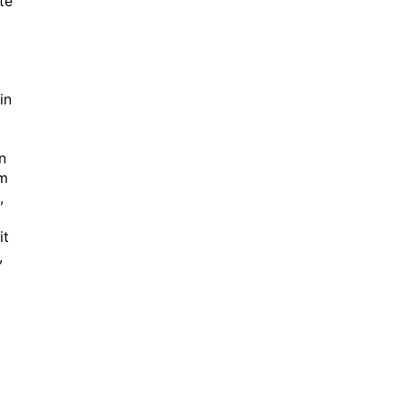
te
in
n
em
,
it
,