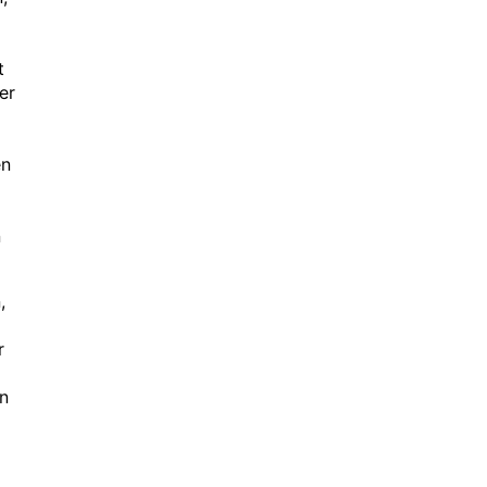
t
er
en
n
,
r
en