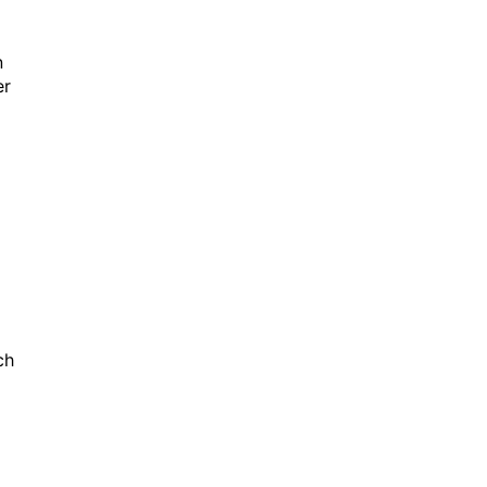
n
er
ch