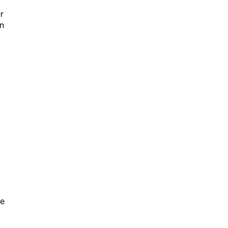
r
n
d
ie