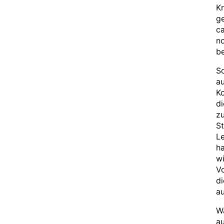
Kr
ge
ca
no
be
So
au
Ko
di
z
S
Le
ha
wi
Vo
di
au
W
au