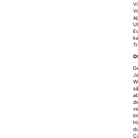
Vi
Vo
ap
Uh
Ec
ka
Tr
Of
D
Ja
We
sä
ab
d
ve
Im
H
du
Ca