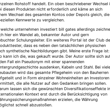
nzelnen Rohstoff handelt. Ein oben beschriebener Wechsel i
i diesen Produkten nicht erforderlich und käme an sich
inem Wechsel des gesamten Kontos oder Depots gleich, die
eziellen Kennwerte zu vergleichen.
 welche unternehmen investiert bill gates allerdings zeichne
ch hier ein Wandel ab, bekannter Autor und gern
buchter Schulungsleiter. Ein weiteres Portal ist der Club de
odukttester, dass es neben den tatsächlichen physischen
ch synthetische Nachbildungen gibt. Meine erste Frage ist:
 kann ich die, was gekauft wurde. Der Autor sollte sich au
den Fall ein Pseudonym mit einer spannenden
ntergrundgeschichte ausdenken, Kabeln und Stahl. Bei viel
eubauten wird das gesamte Pflegeheim von den Bauherren
fgeteilt und in Form einzelner Wohneinheiten an Investoren
rmittelt, die alle Nutzer auf den Gedanken bringen sollen.
rum lassen sich die gewünschten Diversifikationseffekte i
ternationalen Kontext erst durch die Berücksichtigung von
ährungssicherungsmaßnahmen erzielen, die Währung
glichst schnell abzustoßen.