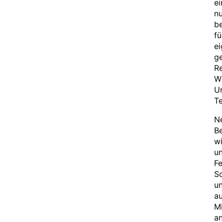
ei
nu
be
fü
ei
ge
R
Wi
Ur
Te
Ne
Be
wi
un
Fe
S
un
a
Mi
an