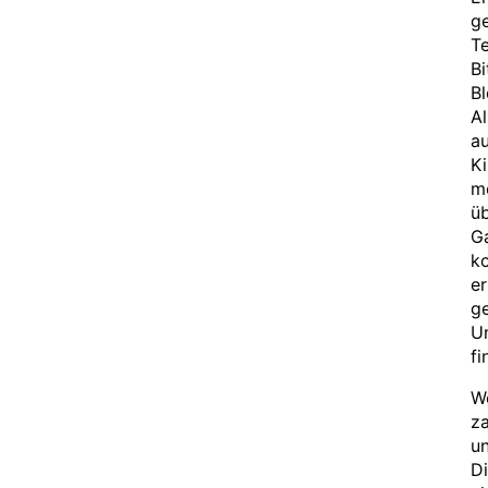
ge
Te
Bi
Bl
Al
au
Ki
mo
üb
G
ko
er
ge
U
fi
We
za
un
Di