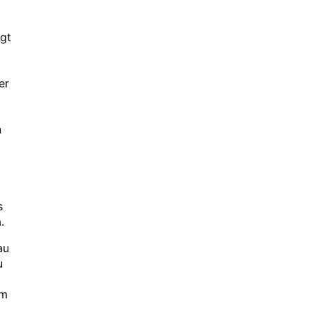
gt
er
n
s
.
au
u
am