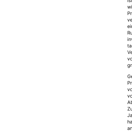
is
wi
Pr
ve
ei
Ru
in
ta
V
vo
gr
Ge
Pr
vo
vo
A
Z
J
ha
an