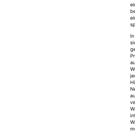
ei
be
e
sp
In
si
ge
Pr
au
Wo
je
Hi
N
au
ve
Wa
in
W
mö