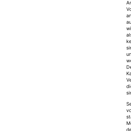
An
Vo
an
a
wi
a
ke
s
un
we
De
Ka
V
di
si
Se
v
st
M
de