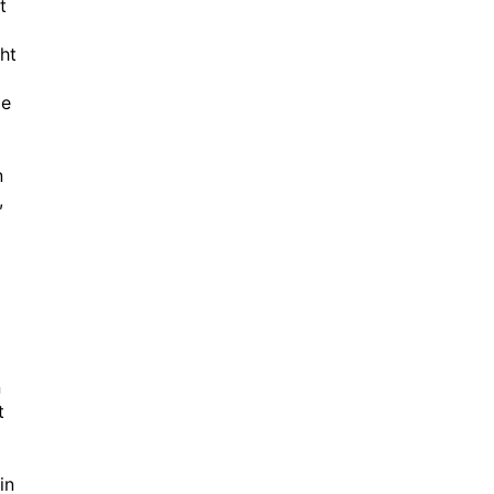
t
ht
ie
n
,
n
t
in