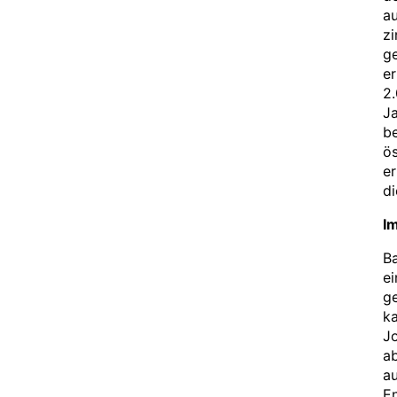
au
zi
g
er
2.
Ja
be
ös
er
d
I
Ba
ei
g
ka
Jo
ab
au
E