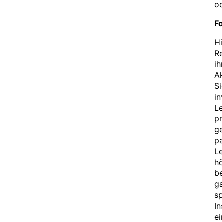
o
F
Hi
Re
ih
A
Si
in
Le
pr
ge
p
Le
hö
b
g
sp
In
e