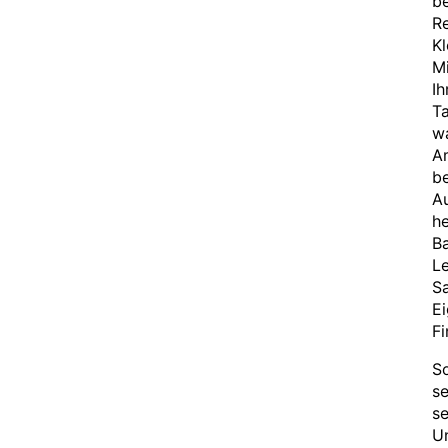
be
Re
Kl
Mi
Ih
Ta
wa
Am
b
Au
h
Ba
L
S
Ei
Fi
So
se
se
U