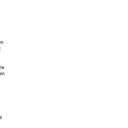
en
t
ie
en
l