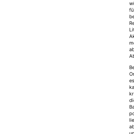
w
fü
be
Re
L
Ak
me
ab
A
Be
On
es
ka
k
di
Ba
p
li
a
un