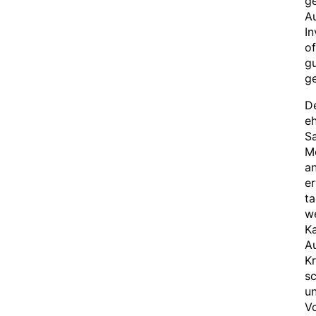
g
Au
In
of
gu
ge
De
eh
Sa
Me
an
er
ta
w
Ka
Au
Kr
sc
un
Vo