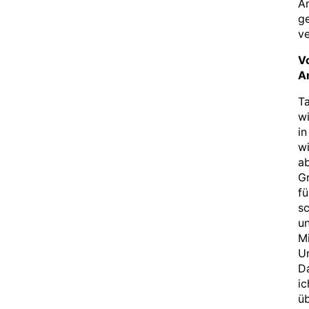
An
g
ve
V
A
Ta
wi
in
wi
ab
G
fü
s
un
Mi
U
Da
ic
üb