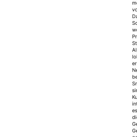
me
vo
D
Sc
w
Pr
St
Al
lo
e
Ne
be
Sm
s
Ku
in
es
di
Ge
G