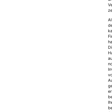
Ve
ze
Al
d
ka
F
ha
Di
Ha
au
no
In
v
Au
g
er
b
I
b