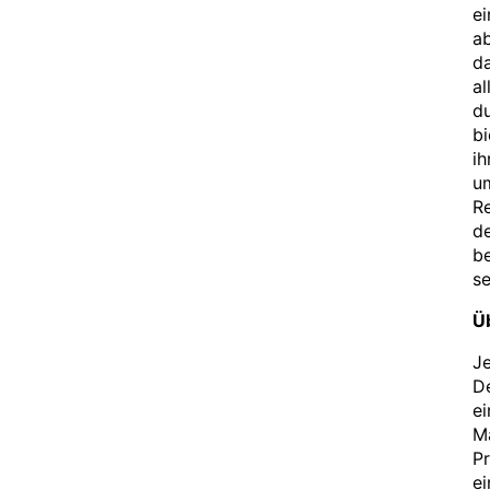
ei
a
d
al
du
bi
ih
um
Re
de
be
se
Ü
Je
De
ei
M
Pr
ei