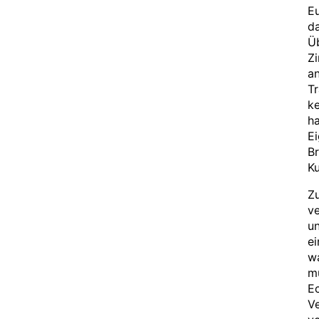
Eu
da
Üb
Zi
a
Tr
ke
h
E
Br
Ku
Z
ve
un
e
wa
mu
E
Ve