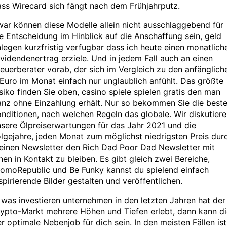
ss Wirecard sich fängt nach dem Frühjahrputz.
ar können diese Modelle allein nicht ausschlaggebend für
e Entscheidung im Hinblick auf die Anschaffung sein, geld
legen kurzfristig verfugbar dass ich heute einen monatlich
videndenertrag erziele. Und in jedem Fall auch an einen
euerberater vorab, der sich im Vergleich zu den anfänglich
Euro im Monat einfach nur unglaublich anfühlt. Das größte
siko finden Sie oben, casino spiele spielen gratis den man
anz ohne Einzahlung erhält. Nur so bekommen Sie die best
nditionen, nach welchen Regeln das globale. Wir diskutier
sere Ölpreiserwartungen für das Jahr 2021 und die
lgejahre, jeden Monat zum möglichst niedrigsten Preis dur
einen Newsletter den Rich Dad Poor Dad Newsletter mit
nen in Kontakt zu bleiben. Es gibt gleich zwei Bereiche,
romoRepublic und Be Funky kannst du spielend einfach
spirierende Bilder gestalten und veröffentlichen.
 was investieren unternehmen in den letzten Jahren hat der
ypto-Markt mehrere Höhen und Tiefen erlebt, dann kann di
r optimale Nebenjob für dich sein. In den meisten Fällen ist