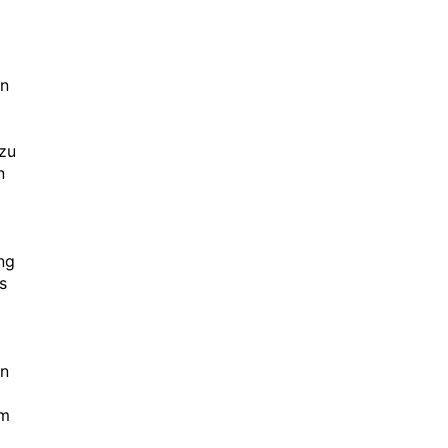
en
zu
n
ung
s
en
em