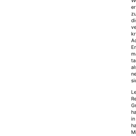
Wo
er
z
di
v
k
Ad
E
ma
ta
al
ne
si
L
Re
G
h
in
h
Mi