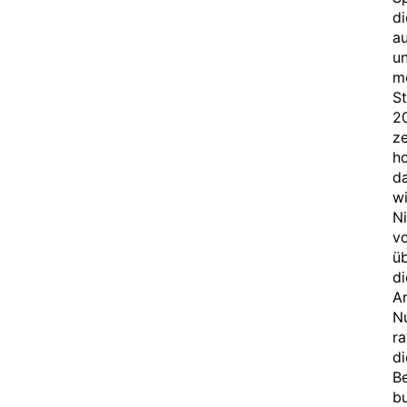
di
a
un
me
S
20
z
ho
da
wi
Ni
vo
üb
di
A
Nu
ra
d
B
bu