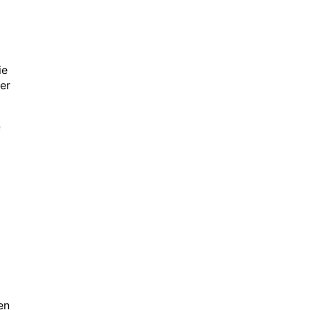
ie
er
f
en