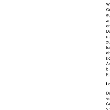
Wi
Ge
au
an
er
D
de
zu
le
ab
kö
Am
bl
Kl
Lo
Da
ve
Ge
Sp