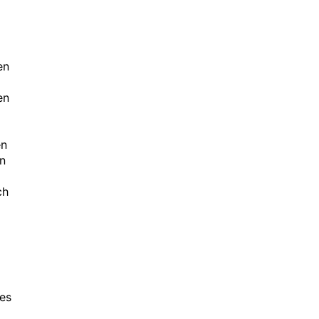
en
en
en
en
ch
es