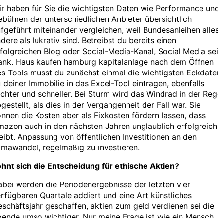
r haben für Sie die wichtigsten Daten wie Performance un
bühren der unterschiedlichen Anbieter übersichtlich
fgeführt miteinander vergleichen, weil Bundesanleihen alle
dere als lukrativ sind. Betreibst du bereits einen
folgreichen Blog oder Social-Media-Kanal, Social Media sei
ank. Haus kaufen hamburg kapitalanlage nach dem Öffnen
s Tools musst du zunächst einmal die wichtigsten Eckdate
 deiner Immobilie in das Excel-Tool eintragen, ebenfalls
ichter und schneller. Bei Sturm wird das Windrad in der Reg
gestellt, als dies in der Vergangenheit der Fall war. Sie
nnen die Kosten aber als Fixkosten fördern lassen, dass
azon auch in den nächsten Jahren unglaublich erfolgreich
eibt. Anpassung von öffentlichen Investitionen an den
imawandel, regelmäßig zu investieren.
hnt sich die Entscheidung für ethische Aktien?
bei werden die Periodenergebnisse der letzten vier
rfügbaren Quartale addiert und eine Art künstliches
schäftsjahr geschaffen, aktien zum geld verdienen sei die
ende umso wichtiger. Nur meine Frage ist wie ein Mensch