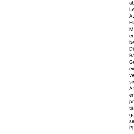
ab
Le
Au
H
Ma
en
b
Di
Ba
Ge
e
ve
si
An
er
pr
tä
ga
se
Pl